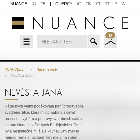
NUANCE
IG
FB
|
QUERCY
IG
FB
YT
TT
P
W
0
NUANCE.cz
>
Naše nevěsty
> Nevěsta Jana
NEVĚSTA JANA
Ráda bych velmi poděkovala paní prodavačce/
švadleně Jitce, která mi pomáhala s celým
procesem výběru a přípravy svatebních šatů v
salonu Nuance v Českých Budějovicích. Paní
byla neskutečně milá a šikovná! Šaty byly to
nejnádhernější, co jsem kdy měla na sobě!