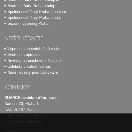
Svatební šaty Praha prodej
Společenské šaty Praha pronájem
Společenské šaty Praha prodej
Sezónní výprodej Praha
NEPŘEHLÉDNĚTE
Výprodej zánovních šatů v akci
Svatební zajímavosti
Nevěsty a ženichové z Nuance
Celebrity v šatech od nás
Naše nevěsty jsou babičkami
KONTAKTY
NUANCE svatební dům, s.r.o.
Národní 23, Praha 1
IČO: 014 07 708
mobil:
+420 737 438 084
pronovias@nuance.cz