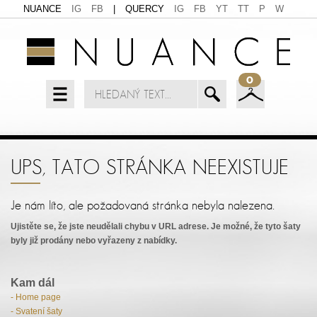
NUANCE
IG
FB
|
QUERCY
IG
FB
YT
TT
P
W
0
UPS, TATO STRÁNKA NEEXISTUJE
Je nám líto, ale požadovaná stránka nebyla nalezena.
Ujistěte se, že jste neudělali chybu v URL adrese. Je možné, že tyto šaty
byly již prodány nebo vyřazeny z nabídky.
Kam dál
- Home page
- Svatení šaty