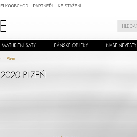
VELKOOBCHOD
PARTNEŘI
KE STAŽENÍ
MATURITNÍ ŠATY
PÁNSKÉ OBLEKY
NAŠE NEVĚSTY
>
Plzeň
 2020 PLZEŇ