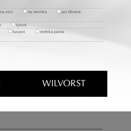
na míru
na ramínka
pro těhotné
é
tylové
luxusní
mořská panna