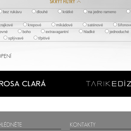
SKRÝT FILTRY
bez rukávu
dlouhé
krátké
na jedno rameno
krajkové
krepové
mikádové
saténové
šifonov
evné
boho
extravagantní
hladké
jednoduché
splývavé
třpitivé
OPENÍ
HLÉDNĚTE
KONTAKTY