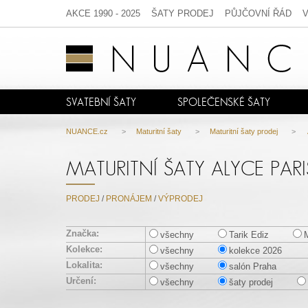
AKCE 1990 - 2025
ŠATY PRODEJ
PŮJČOVNÍ ŘÁD
SVATEBNÍ ŠATY
SPOLEČENSKÉ ŠATY
NUANCE.cz
>
Maturitní šaty
>
Maturitní šaty prodej
>
MATURITNÍ ŠATY ALYCE PAR
PRODEJ
/
PRONÁJEM
/
VÝPRODEJ
Značka:
všechny
Tarik Ediz
M
Kolekce:
všechny
kolekce 2026
Lokalita:
všechny
salón Praha
Určení:
všechny
šaty prodej