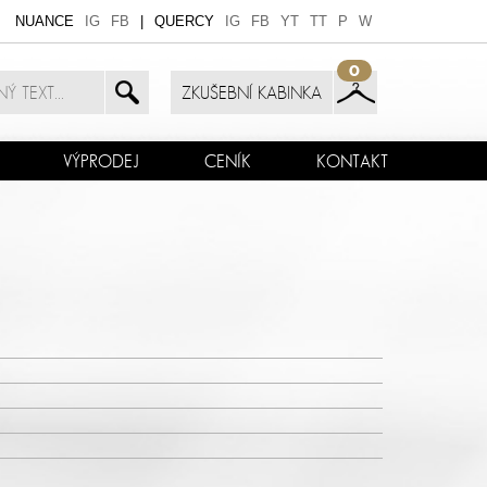
NUANCE
IG
FB
|
QUERCY
IG
FB
YT
TT
P
W
0
ZKUŠEBNÍ KABINKA
VÝPRODEJ
CENÍK
KONTAKT