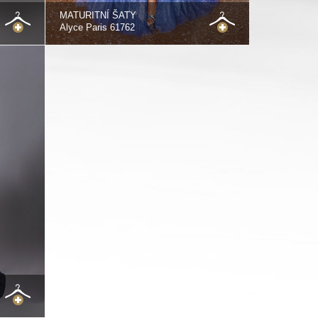
MATURITNÍ ŠATY
Alyce Paris 61762