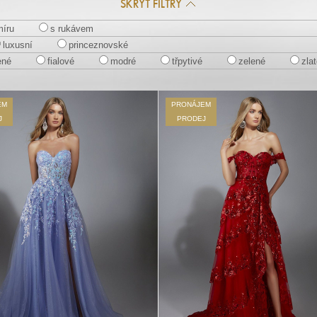
SKRÝT FILTRY
míru
s rukávem
luxusní
princeznovské
ené
fialové
modré
třpytivé
zelené
zla
EM
PRONÁJEM
J
PRODEJ