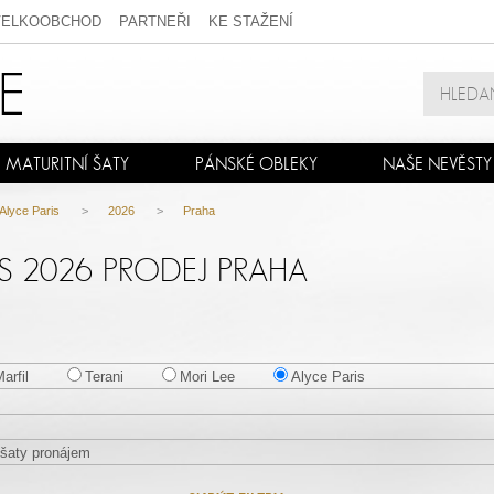
VELKOOBCHOD
PARTNEŘI
KE STAŽENÍ
MATURITNÍ ŠATY
PÁNSKÉ OBLEKY
NAŠE NEVĚSTY
Alyce Paris
>
2026
>
Praha
IS 2026 PRODEJ PRAHA
arfil
Terani
Mori Lee
Alyce Paris
šaty pronájem