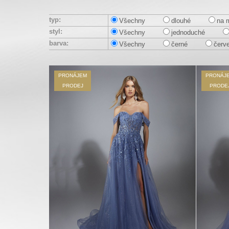
typ:
Všechny
dlouhé
na 
styl:
Všechny
jednoduché
barva:
Všechny
černé
červ
PRONÁJEM
PRONÁJ
PRODEJ
PRODE