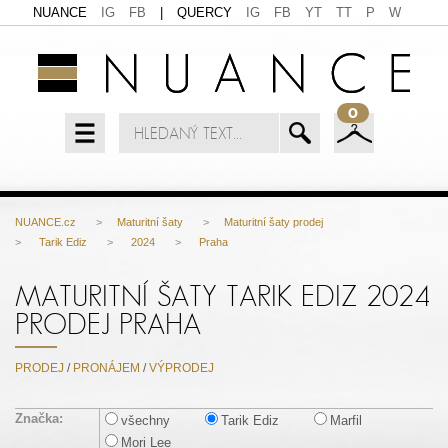
NUANCE
IG
FB
|
QUERCY
IG
FB
YT
TT
P
W
0
NUANCE.cz
>
Maturitní šaty
>
Maturitní šaty prodej
>
Tarik Ediz
>
2024
>
Praha
MATURITNÍ ŠATY TARIK EDIZ 2024
PRODEJ PRAHA
PRODEJ
/
PRONÁJEM
/
VÝPRODEJ
Značka:
všechny
Tarik Ediz
Marfil
Mori Lee