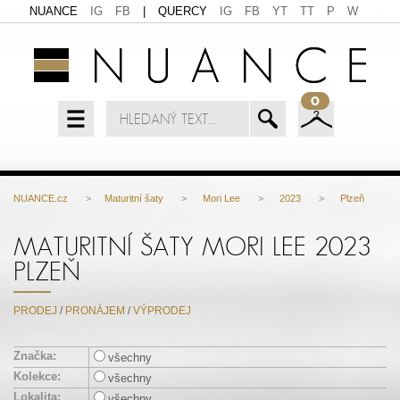
NUANCE
IG
FB
|
QUERCY
IG
FB
YT
TT
P
W
0
NUANCE.cz
>
Maturitní šaty
>
Mori Lee
>
2023
>
Plzeň
MATURITNÍ ŠATY MORI LEE 2023
PLZEŇ
PRODEJ
/
PRONÁJEM
/
VÝPRODEJ
Značka:
všechny
Kolekce:
všechny
Lokalita:
všechny