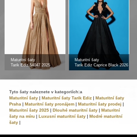
Maturitní šaty
Maturitní šaty
Tarik Ediz 54047 2025
Tarik Ediz Caprice Black 2026
Tyto šaty naleznete v kategoriích:a
Maturitní šaty
|
Maturitní šaty Tarik Ediz
|
Maturitní šaty
Praha
|
Maturitní šaty pronájem
|
Maturitní šaty prodej
|
Maturitní šaty 2025
|
Dlouhé maturitní šaty
|
Maturitní
šaty na míru
|
Luxusní maturitní šaty
|
Modré maturitní
šaty
|