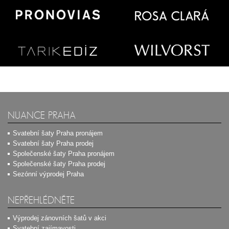
NUANCE PRAHA
Svatební šaty Praha pronájem
Svatební šaty Praha prodej
Společenské šaty Praha pronájem
Společenské šaty Praha prodej
Sezónní výprodej Praha
NEPŘEHLÉDNĚTE
Výprodej zánovních šatů v akci
Svatební zajímavosti