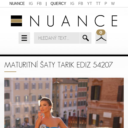
NUANCE
IG
FB
|
QUERCY
IG
FB
YT
TT
P
W
0
MATURITNÍ ŠATY TARIK EDIZ 54207