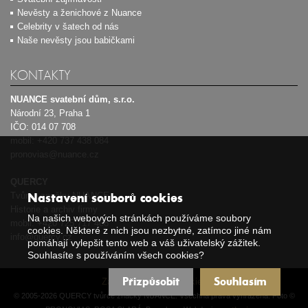
Nevěsty a ženichové z Nuance
Celebrity v šatech od nás
Naše nevěsty jsou babičkami
KONTAKTY
NUANCE svatební dům, s.r.o.
Národní 23, Praha 1
IČO: 014 07 708
mobil:
+420 737 438 084
pronovias@nuance.cz
QUERCY
Tvůrce značky NUANCE
Nastavení souborů cookies
Historie a archiv firmy
Na našich webových stránkách používáme soubory
mobil:
+420 725 717 408
cookies. Některé z nich jsou nezbytné, zatímco jiné nám
info@quercy.cz
pomáhají vylepšit tento web a váš uživatelský zážitek.
Souhlasíte s používáním všech cookies?
Přizpůsobit
Souhlasím
Zásady používání cookies
© 2005-2026 QUERCY tvůrce značky NUANCE. Všechna práva vyhrazena. Foto ©