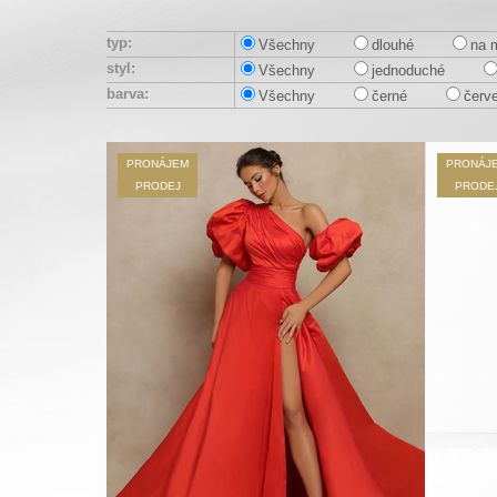
typ:
Všechny
dlouhé
na 
styl:
Všechny
jednoduché
barva:
Všechny
černé
červ
PRONÁJEM
PRONÁJ
PRODEJ
PRODE