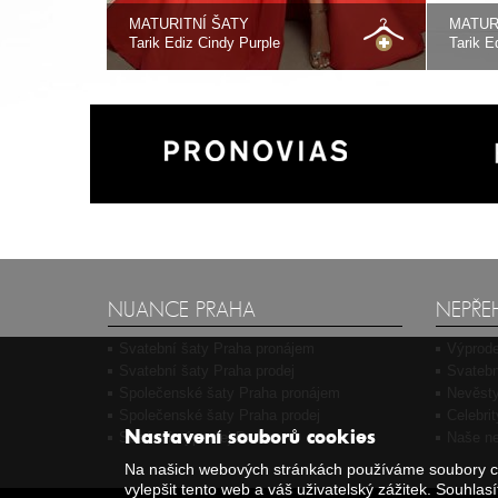
MATURITNÍ ŠATY
MATUR
Tarik Ediz Cindy Purple
Tarik E
NUANCE PRAHA
NEPŘE
Svatební šaty Praha pronájem
Výprode
Svatební šaty Praha prodej
Svatebn
Společenské šaty Praha pronájem
Nevěsty
Společenské šaty Praha prodej
Celebri
Nastavení souborů cookies
Sezónní výprodej Praha
Naše ne
Na našich webových stránkách používáme soubory co
vylepšit tento web a váš uživatelský zážitek. Souhla