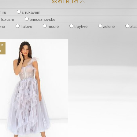
SKRÝT FILTRY
míru
s rukávem
luxusní
princeznovské
ené
fialové
modré
třpytivé
zelené
zla
EM
J