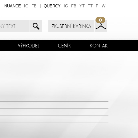
NUANCE
IG
FB
|
QUERCY
IG
FB
YT
TT
P
W
0
ZKUŠEBNÍ KABINKA
VÝPRODEJ
CENÍK
KONTAKT