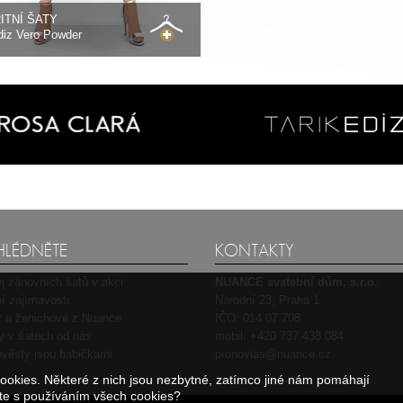
ITNÍ ŠATY
diz Vero Powder
HLÉDNĚTE
KONTAKTY
j zánovních šatů v akci
NUANCE svatební dům, s.r.o.
í zajímavosti
Národní 23, Praha 1
 a ženichové z Nuance
IČO: 014 07 708
ty v šatech od nás
mobil:
+420 737 438 084
věsty jsou babičkami
pronovias@nuance.cz
okies. Některé z nich jsou nezbytné, zatímco jiné nám pomáhají
síte s používáním všech cookies?