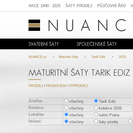
AKCE 1990 - 2025
ŠATY PRODEJ
PŮJČOVNÍ ŘÁD
SVATEBNÍ ŠATY
SPOLEČENSKÉ ŠATY
NUANCE.cz
>
Maturitní šaty
>
Tarik Ediz
>
2023
MATURITNÍ ŠATY TARIK EDIZ
PRODEJ
/
PRONÁJEM
/
VÝPRODEJ
Značka:
všechny
Tarik Ediz
Kolekce:
všechny
kolekce 2026
Lokalita:
všechny
salón Praha
Určení:
všechny
šaty prodej