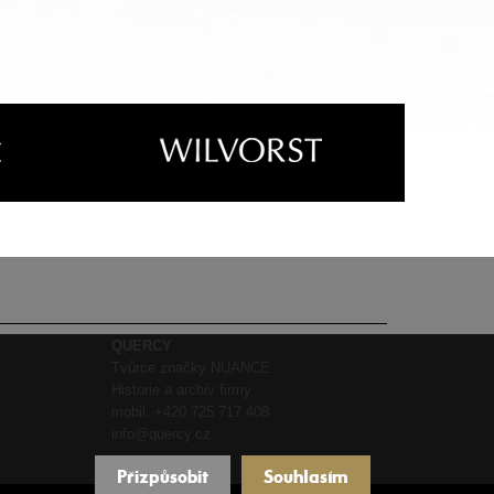
QUERCY
Tvůrce značky NUANCE
Historie a archiv firmy
mobil:
+420 725 717 408
info@quercy.cz
Přizpůsobit
Souhlasím