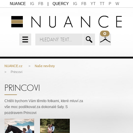
NUANCE
IG
FB
|
QUERCY
IG
FB
YT
TT
P
W
0
NUANCE.cz
>
Naše nevěsty
> Princovi
PRINCOVI
Chtěli bychom Vám těmito fotkami, které mluví za
vše moc poděkovat za dokonalé šaty. S
pozdravem Princovi