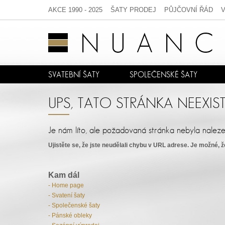
AKCE 1990 - 2025
ŠATY PRODEJ
PŮJČOVNÍ ŘÁD
SVATEBNÍ ŠATY
SPOLEČENSKÉ ŠATY
UPS, TATO STRÁNKA NEEXIST
Je nám líto, ale požadovaná stránka nebyla naleze
Ujistěte se, že jste neudělali chybu v URL adrese. Je možné, ž
Kam dál
- Home page
- Svatení šaty
- Společenské šaty
- Pánské obleky