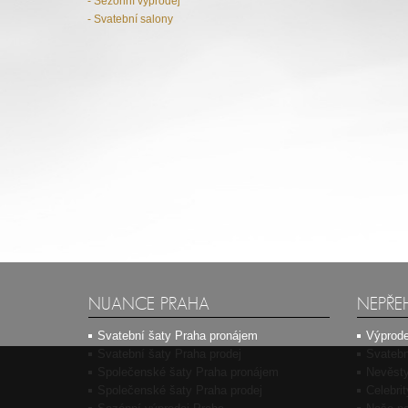
- Sezónní výprodej
- Svatební salony
NUANCE PRAHA
NEPŘE
Svatební šaty Praha pronájem
Výprode
Svatební šaty Praha prodej
Svatebn
Společenské šaty Praha pronájem
Nevěsty
Společenské šaty Praha prodej
Celebri