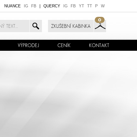
NUANCE
IG
FB
|
QUERCY
IG
FB
YT
TT
P
W
0
ZKUŠEBNÍ KABINKA
VÝPRODEJ
CENÍK
KONTAKT