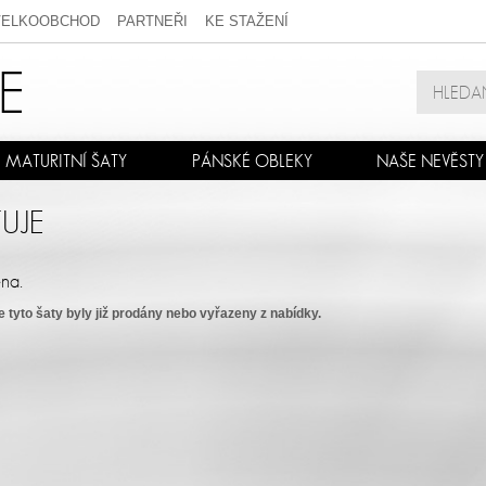
VELKOOBCHOD
PARTNEŘI
KE STAŽENÍ
MATURITNÍ ŠATY
PÁNSKÉ OBLEKY
NAŠE NEVĚSTY
UJE
na.
e tyto šaty byly již prodány nebo vyřazeny z nabídky.