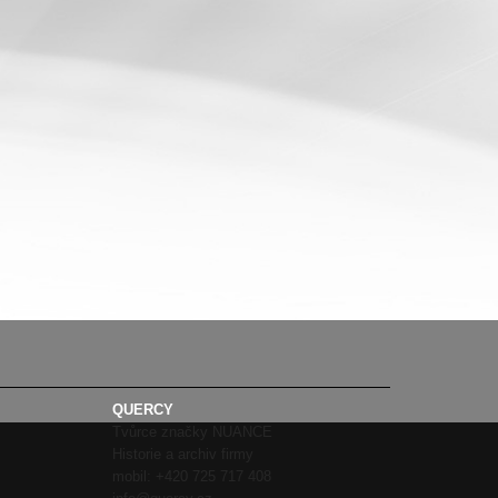
QUERCY
Tvůrce značky NUANCE
Historie a archiv firmy
mobil:
+420 725 717 408