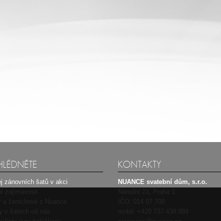
HLÉDNĚTE
KONTAKTY
j zánovních šatů v akci
NUANCE svatební dům, s.r.o.
í zajímavosti
Národní 23, Praha 1
 a ženichové z Nuance
IČO: 014 07 708
ty v šatech od nás
mobil:
+420 737 438 084