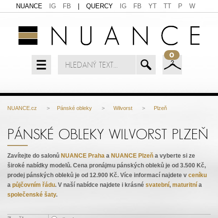
NUANCE
IG
FB
|
QUERCY
IG
FB
YT
TT
P
W
0
NUANCE.cz
>
Pánské obleky
>
Wilvorst
>
Plzeň
PÁNSKÉ OBLEKY WILVORST PLZEŇ
Zavítejte do salonů
NUANCE Praha
a
NUANCE Plzeň
a vyberte si ze
široké nabídky modelů. Cena pronájmu pánských obleků je od 3.500 Kč,
prodej pánských obleků je od 12.900 Kč. Více informací najdete v
ceníku
a
půjčovním řádu
. V naší nabídce najdete i krásné
svatební
,
maturitní
a
společenské šaty
.