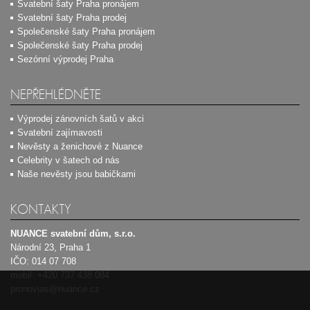
Svatební šaty Praha pronájem
Svatební šaty Praha prodej
Společenské šaty Praha pronájem
Společenské šaty Praha prodej
Sezónní výprodej Praha
NEPŘEHLÉDNĚTE
Výprodej zánovních šatů v akci
Svatební zajímavosti
Nevěsty a ženichové z Nuance
Celebrity v šatech od nás
Naše nevěsty jsou babičkami
KONTAKTY
NUANCE svatební dům, s.r.o.
Národní 23, Praha 1
IČO: 014 07 708
mobil:
+420 737 438 084
pronovias@nuance.cz