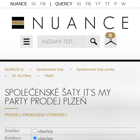
NUANCE
IG
FB
|
QUERCY
IG
FB
YT
TT
P
W
0
NUANCE.cz
>
Společenské šaty
>
Společenské šaty prodej
>
It's my Party
>
Plzeň
SPOLEČENSKÉ ŠATY IT'S MY
PARTY PRODEJ PLZEŇ
PRODEJ
/
PRONÁJEM
/
VÝPRODEJ
Značka:
všechny
Kolekce:
všechny