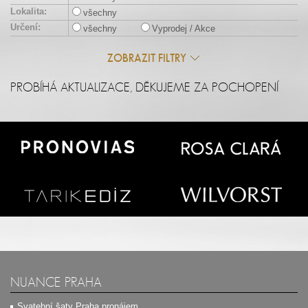
Lokalita:
všechny
Určení:
všechny
Vyprodej / Akce
ZOBRAZIT FILTRY
PROBÍHÁ AKTUALIZACE, DĚKUJEME ZA POCHOPENÍ
NUANCE PRAHA
Svatební šaty Praha pronájem