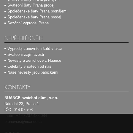
Svatební šaty Praha prodej
Společenské šaty Praha pronájem
Společenské šaty Praha prodej
Sezónní výprodej Praha
NEPŘEHLÉDNĚTE
Výprodej zánovních šatů v akci
Svatební zajímavosti
Nevěsty a ženichové z Nuance
Celebrity v šatech od nás
Naše nevěsty jsou babičkami
KONTAKTY
NUANCE svatební dům, s.r.o.
Národní 23, Praha 1
IČO: 014 07 708
mobil:
+420 737 438 084
pronovias@nuance.cz