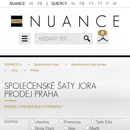
NUANCE
IG
FB
|
QUERCY
IG
FB
YT
TT
P
W
0
NUANCE.cz
>
Společenské šaty
>
Společenské šaty prodej
>
Jora
>
Praha
SPOLEČENSKÉ ŠATY JORA
PRODEJ PRAHA
PRODEJ
/
PRONÁJEM
/
VÝPRODEJ
Značka:
všechny
Pronovias
Tarik Ediz
Rosa Clará
Aire
Marfil