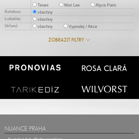
Terani
Mori Lee
Alyce Paris
Kolekce:
všechny
Lokalita:
všechny
Určení:
všechny
Vyprodej / Akce
ZOBRAZIT FILTRY
NUANCE PRAHA