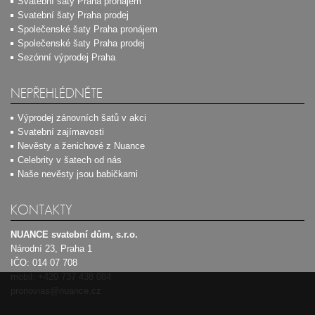
Svatební šaty Praha pronájem
Svatební šaty Praha prodej
Společenské šaty Praha pronájem
Společenské šaty Praha prodej
Sezónní výprodej Praha
NEPŘEHLÉDNĚTE
Výprodej zánovních šatů v akci
Svatební zajímavosti
Nevěsty a ženichové z Nuance
Celebrity v šatech od nás
Naše nevěsty jsou babičkami
KONTAKTY
NUANCE svatební dům, s.r.o.
Národní 23, Praha 1
IČO: 014 07 708
mobil:
+420 737 438 084
pronovias@nuance.cz