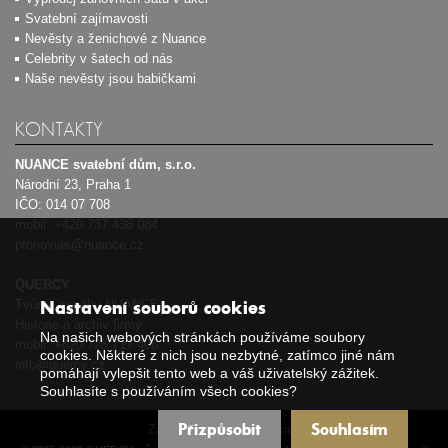
Svatební zajímavosti
Nevěsty a ženichové z Nuance
Celebrity v šatech od nás
Naše nevěsty jsou babičkami
KONTAKTY
NUANCE svatební dům, s.r.o.
Národní 23, Praha 1
IČO: 014 07 708
mobil:
+420 737 438 084
pronovias@nuance.cz
QUERCY
Tvůrce značky NUANCE
Nastavení souborů cookies
Historie a archiv firmy
Na našich webových stránkách používáme soubory
mobil:
+420 725 717 408
cookies. Některé z nich jsou nezbytné, zatímco jiné nám
info@quercy.cz
pomáhají vylepšit tento web a váš uživatelský zážitek.
Souhlasíte s používáním všech cookies?
Přizpůsobit
Souhlasím
Zásady používání cookies