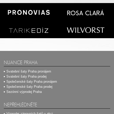
NUANCE PRAHA
Svatební šaty Praha pronájem
Svatební šaty Praha prodej
Společenské šaty Praha pronájem
Společenské šaty Praha prodej
Sezónní výprodej Praha
NEPŘEHLÉDNĚTE
Výprodej zánovních šatů v akci