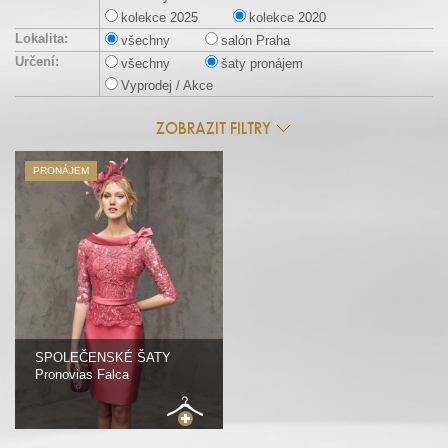
kolekce 2025
kolekce 2020
Lokalita:
všechny
salón Praha
Určení:
všechny
šaty pronájem
Vyprodej / Akce
ZOBRAZIT FILTRY
PRONÁJEM
SPOLEČENSKÉ ŠATY
Pronovias Falca