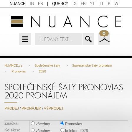
NUANCE
IG
FB
|
QUERCY
IG
FB
YT
TT
P
W
0
NUANCE.cz
>
Společenské šaty
>
Společenské šaty pronájem
>
Pronovias
>
2020
SPOLEČENSKÉ ŠATY PRONOVIAS
2020 PRONÁJEM
PRODEJ
/
PRONÁJEM
/
VÝPRODEJ
Značka:
všechny
Pronovias
Kolekce:
všechny
kolekce 2026