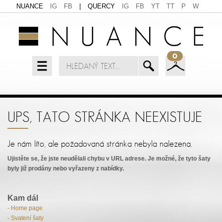
NUANCE
IG
FB
|
QUERCY
IG
FB
YT
TT
P
W
0
UPS, TATO STRÁNKA NEEXISTUJE
Je nám líto, ale požadovaná stránka nebyla nalezena.
Ujistěte se, že jste neudělali chybu v URL adrese. Je možné, že tyto šaty
byly již prodány nebo vyřazeny z nabídky.
Kam dál
- Home page
- Svatení šaty