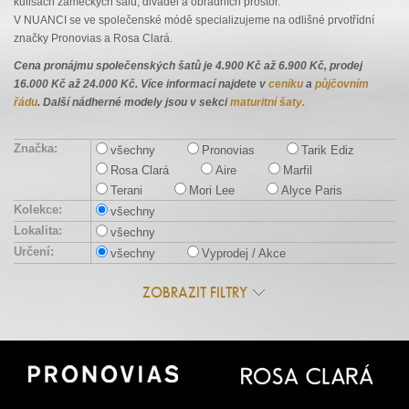
kulisách zámeckých sálů, divadel a obřadních prostor.
V NUANCI se ve společenské módě specializujeme na odlišné prvotřídní
značky Pronovias a Rosa Clará.
Cena pronájmu společenských šatů je 4.900 Kč až 6.900 Kč, prodej
16.000 Kč až 24.000 Kč. Více informací najdete v
ceníku
a
půjčovním
řádu
. Další nádherné modely jsou v sekci
maturitní šaty.
Značka:
všechny
Pronovias
Tarik Ediz
Rosa Clará
Aire
Marfil
Terani
Mori Lee
Alyce Paris
Kolekce:
všechny
Lokalita:
všechny
Určení:
všechny
Vyprodej / Akce
ZOBRAZIT FILTRY