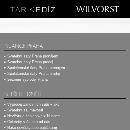
NUANCE PRAHA
Svatební šaty Praha pronájem
Svatební šaty Praha prodej
Společenské šaty Praha pronájem
Společenské šaty Praha prodej
Sezónní výprodej Praha
NEPŘEHLÉDNĚTE
Výprodej zánovních šatů v akci
Svatební zajímavosti
Nevěsty a ženichové z Nuance
Celebrity v šatech od nás
Naše nevěsty jsou babičkami