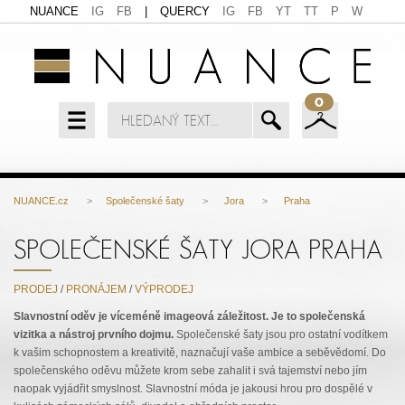
NUANCE
IG
FB
|
QUERCY
IG
FB
YT
TT
P
W
0
NUANCE.cz
>
Společenské šaty
>
Jora
>
Praha
SPOLEČENSKÉ ŠATY JORA PRAHA
PRODEJ
/
PRONÁJEM
/
VÝPRODEJ
Slavnostní oděv je víceméně imageová záležitost. Je to společenská
vizitka a nástroj prvního dojmu.
Společenské šaty jsou pro ostatní vodítkem
k vašim schopnostem a kreativitě, naznačují vaše ambice a seběvědomí. Do
společenského oděvu můžete krom sebe zahalit i svá tajemství nebo jím
naopak vyjádřit smyslnost. Slavnostní móda je jakousi hrou pro dospělé v