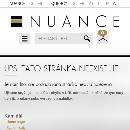
NUANCE
IG
FB
|
QUERCY
IG
FB
YT
TT
P
W
0
UPS, TATO STRÁNKA NEEXISTUJE
Je nám líto, ale požadovaná stránka nebyla nalezena.
Ujistěte se, že jste neudělali chybu v URL adrese. Je možné, že tyto šaty
byly již prodány nebo vyřazeny z nabídky.
Kam dál
- Home page
- Svatení šaty