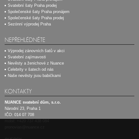
Svatební šaty Praha prodej
Společenské šaty Praha pronájem
Společenské šaty Praha prodej
Sezónní výprodej Praha
NEPŘEHLÉDNĚTE
Výprodej zánovních šatů v akci
Svatební zajímavosti
Nevěsty a ženichové z Nuance
Celebrity v šatech od nás
Naše nevěsty jsou babičkami
KONTAKTY
NUANCE svatební dům, s.r.o.
Národní 23, Praha 1
IČO: 014 07 708
mobil:
+420 737 438 084
pronovias@nuance.cz