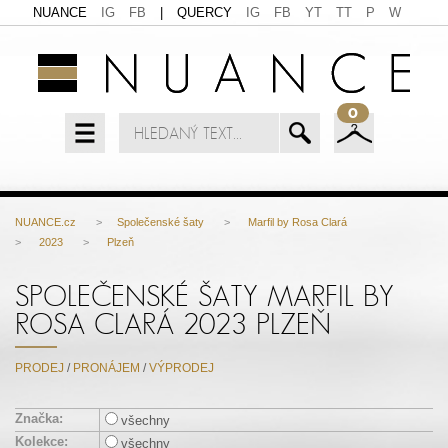
NUANCE
IG
FB
|
QUERCY
IG
FB
YT
TT
P
W
0
NUANCE.cz
>
Společenské šaty
>
Marfil by Rosa Clará
>
2023
>
Plzeň
SPOLEČENSKÉ ŠATY MARFIL BY
ROSA CLARÁ 2023 PLZEŇ
PRODEJ
/
PRONÁJEM
/
VÝPRODEJ
Značka:
všechny
Kolekce:
všechny