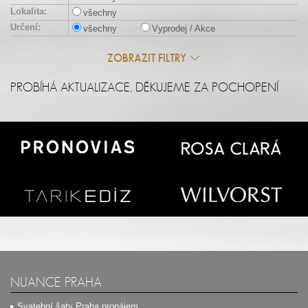
Lokalita:
všechny
Určení:
všechny
Vyprodej / Akce
ZOBRAZIT FILTRY
PROBÍHÁ AKTUALIZACE, DĚKUJEME ZA POCHOPENÍ
NUANCE PRAHA
Svatební šaty Praha pronájem