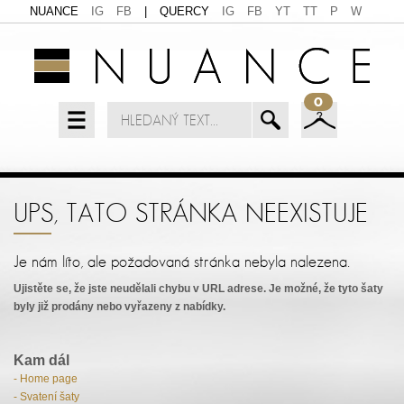
NUANCE
IG
FB
|
QUERCY
IG
FB
YT
TT
P
W
0
UPS, TATO STRÁNKA NEEXISTUJE
Je nám líto, ale požadovaná stránka nebyla nalezena.
Ujistěte se, že jste neudělali chybu v URL adrese. Je možné, že tyto šaty
byly již prodány nebo vyřazeny z nabídky.
Kam dál
- Home page
- Svatení šaty