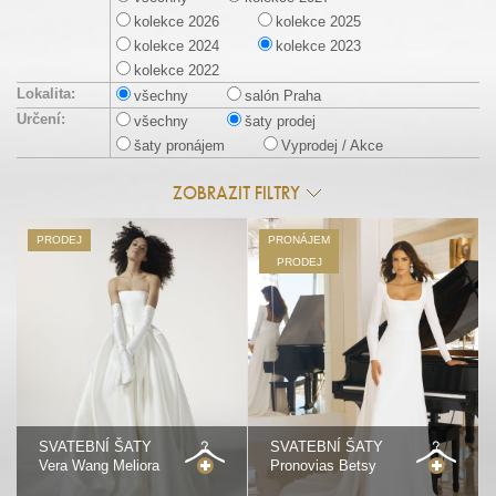
kolekce 2026
kolekce 2025
kolekce 2024
kolekce 2023
kolekce 2022
Lokalita:
všechny
salón Praha
Určení:
všechny
šaty prodej
šaty pronájem
Vyprodej / Akce
ZOBRAZIT FILTRY
PRODEJ
PRONÁJEM
PRODEJ
SVATEBNÍ ŠATY
SVATEBNÍ ŠATY
Vera Wang Meliora
Pronovias Betsy