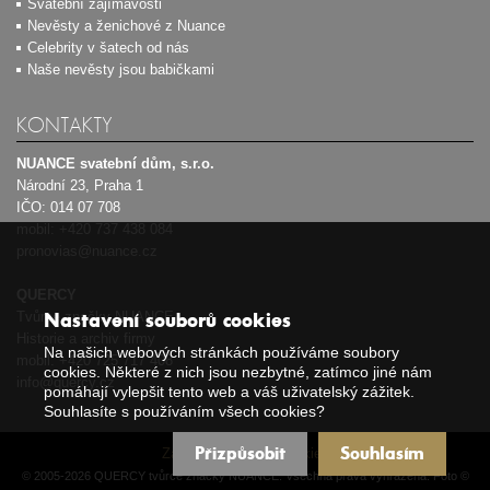
Svatební zajímavosti
Nevěsty a ženichové z Nuance
Celebrity v šatech od nás
Naše nevěsty jsou babičkami
KONTAKTY
NUANCE svatební dům, s.r.o.
Národní 23, Praha 1
IČO: 014 07 708
mobil:
+420 737 438 084
pronovias@nuance.cz
QUERCY
Nastavení souborů cookies
Tvůrce značky NUANCE
Historie a archiv firmy
Na našich webových stránkách používáme soubory
mobil:
+420 725 717 408
cookies. Některé z nich jsou nezbytné, zatímco jiné nám
info@quercy.cz
pomáhají vylepšit tento web a váš uživatelský zážitek.
Souhlasíte s používáním všech cookies?
Přizpůsobit
Souhlasím
Zásady používání cookies
© 2005-2026 QUERCY tvůrce značky NUANCE. Všechna práva vyhrazena. Foto ©