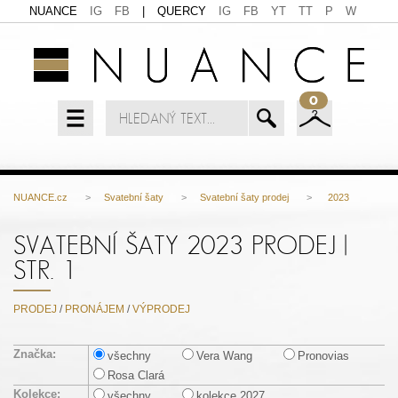
NUANCE
IG
FB
|
QUERCY
IG
FB
YT
TT
P
W
0
NUANCE.cz
>
Svatební šaty
>
Svatební šaty prodej
>
2023
SVATEBNÍ ŠATY 2023 PRODEJ |
STR. 1
PRODEJ
/
PRONÁJEM
/
VÝPRODEJ
Značka:
všechny
Vera Wang
Pronovias
Rosa Clará
Kolekce:
všechny
kolekce 2027