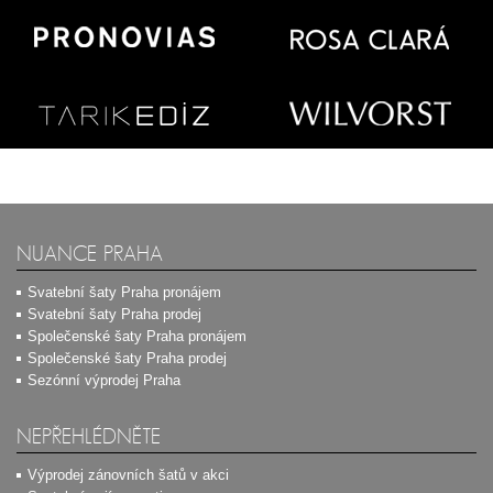
NUANCE PRAHA
Svatební šaty Praha pronájem
Svatební šaty Praha prodej
Společenské šaty Praha pronájem
Společenské šaty Praha prodej
Sezónní výprodej Praha
NEPŘEHLÉDNĚTE
Výprodej zánovních šatů v akci