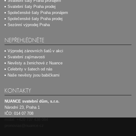
Svatební šaty Praha pronájem
Svatební šaty Praha prodej
Společenské šaty Praha pronájem
Společenské šaty Praha prodej
Sezónní výprodej Praha
NEPŘEHLÉDNĚTE
Výprodej zánovních šatů v akci
Svatební zajímavosti
Nevěsty a ženichové z Nuance
Celebrity v šatech od nás
Naše nevěsty jsou babičkami
KONTAKTY
NUANCE svatební dům, s.r.o.
Národní 23, Praha 1
IČO: 014 07 708
mobil:
+420 737 438 084
pronovias@nuance.cz