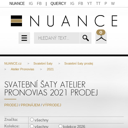
NUANCE
IG
FB
|
QUERCY
IG
FB
YT
TT
P
W
0
NUANCE.cz
>
Svatební šaty
>
Svatební šaty prodej
>
Atelier Pronovias
>
2021
SVATEBNÍ ŠATY ATELIER
PRONOVIAS 2021 PRODEJ
PRODEJ
/
PRONÁJEM
/
VÝPRODEJ
Značka:
všechny
Kolekce:
všechny
kolekce 2026