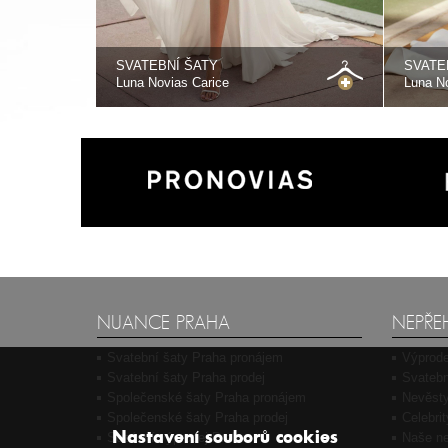
SVATEBNÍ ŠATY
SVATE
Luna Novias Carice
Luna No
NUANCE PRAHA
NEPŘE
Svatební šaty Praha pronájem
Výprode
Svatební šaty Praha prodej
Svatebn
Společenské šaty Praha pronájem
Nevěsty
Společenské šaty Praha prodej
Celebri
Nastavení souborů cookies
Sezónní výprodej Praha
Naše ne