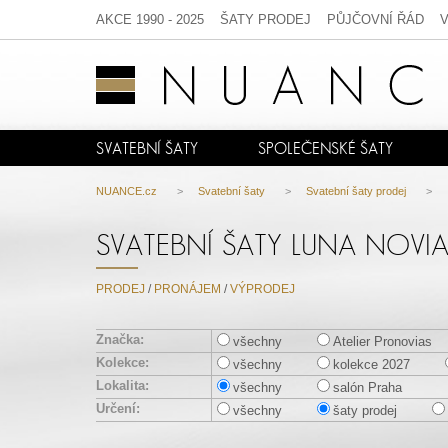
AKCE 1990 - 2025
ŠATY PRODEJ
PŮJČOVNÍ ŘÁD
SVATEBNÍ ŠATY
SPOLEČENSKÉ ŠATY
NUANCE.cz
>
Svatební šaty
>
Svatební šaty prodej
>
SVATEBNÍ ŠATY LUNA NOVI
PRODEJ
/
PRONÁJEM
/
VÝPRODEJ
Značka:
všechny
Atelier Pronovias
Kolekce:
všechny
kolekce 2027
Lokalita:
všechny
salón Praha
Určení:
všechny
šaty prodej