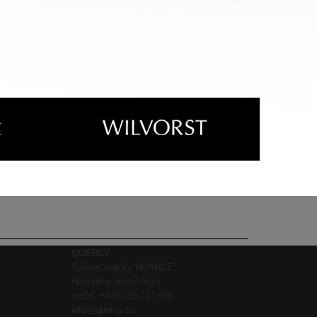
QUERCY
Tvůrce značky NUANCE
Historie a archiv firmy
mobil:
+420 725 717 408
info@quercy.cz