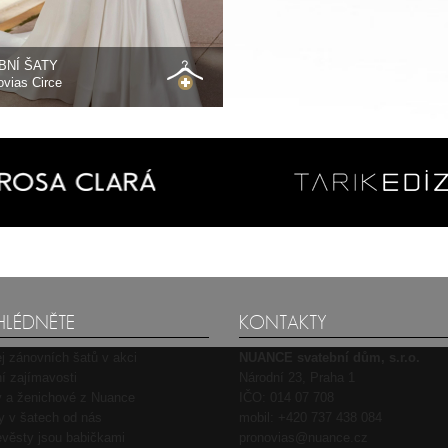
BNÍ ŠATY
vias Circe
HLÉDNĚTE
KONTAKTY
j zánovních šatů v akci
NUANCE svatební dům, s.r.o.
í zajímavosti
Národní 23, Praha 1
 a ženichové z Nuance
IČO: 014 07 708
ty v šatech od nás
mobil:
+420 737 438 084
věsty jsou babičkami
pronovias@nuance.cz