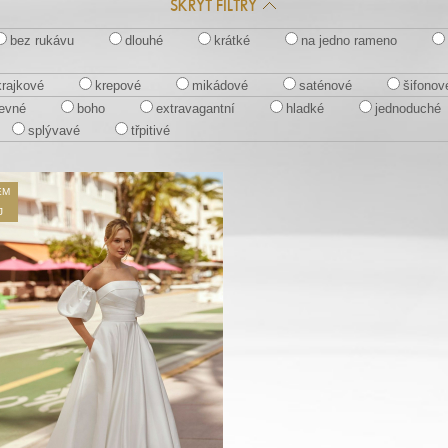
SKRÝT FILTRY
bez rukávu
dlouhé
krátké
na jedno rameno
krajkové
krepové
mikádové
saténové
šifonov
evné
boho
extravagantní
hladké
jednoduché
splývavé
třpitivé
EM
J