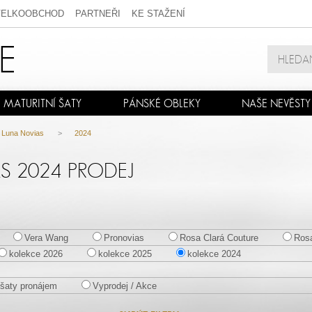
VELKOOBCHOD
PARTNEŘI
KE STAŽENÍ
MATURITNÍ ŠATY
PÁNSKÉ OBLEKY
NAŠE NEVĚSTY
Luna Novias
>
2024
AS 2024 PRODEJ
Vera Wang
Pronovias
Rosa Clará Couture
Rosa
kolekce 2026
kolekce 2025
kolekce 2024
šaty pronájem
Vyprodej / Akce