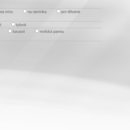
na míru
na ramínka
pro těhotné
é
tylové
luxusní
mořská panna