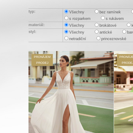
typ:
Všechny
bez ramínek
s rozparkem
s rukávem
materiál:
Všechny
brokátové
styl:
Všechny
antické
bar
netradiční
princeznovské
PRONÁJEM
PRONÁJ
PRODEJ
PRODE