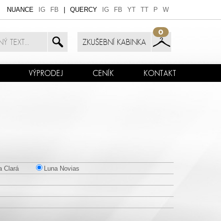
NUANCE
IG
FB
|
QUERCY
IG
FB
YT
TT
P
W
0
ZKUŠEBNÍ KABINKA
VÝPRODEJ
CENÍK
KONTAKT
 Clará
Luna Novias