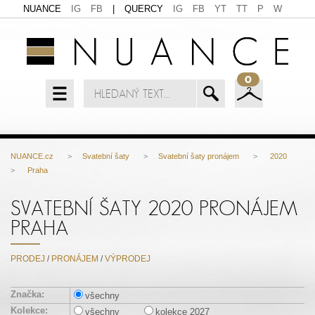
NUANCE
IG
FB
|
QUERCY
IG
FB
YT
TT
P
W
0
NUANCE.cz
>
Svatební šaty
>
Svatební šaty pronájem
>
2020
>
Praha
SVATEBNÍ ŠATY 2020 PRONÁJEM
PRAHA
PRODEJ
/
PRONÁJEM
/
VÝPRODEJ
Značka:
všechny
Kolekce:
všechny
kolekce 2027