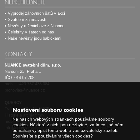
NEPŘEHLÉDNĚTE
Výprodej zánovních šatů v akci
Svatební zajímavosti
Nevěsty a ženichové z Nuance
Celebrity v šatech od nás
Naše nevěsty jsou babičkami
KONTAKTY
NUANCE svatební dům, s.r.o.
Národní 23, Praha 1
IČO: 014 07 708
mobil:
+420 737 438 084
pronovias@nuance.cz
QUERCY
Tvůrce značky NUANCE
Nastavení souborů cookies
Historie a archiv firmy
Na našich webových stránkách používáme soubory
mobil:
+420 725 717 408
cookies. Některé z nich jsou nezbytné, zatímco jiné nám
info@quercy.cz
pomáhají vylepšit tento web a váš uživatelský zážitek.
Souhlasíte s používáním všech cookies?