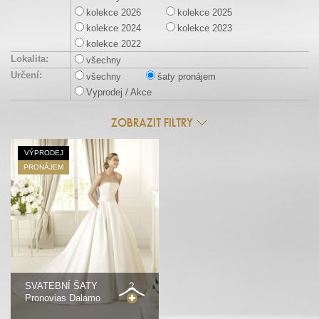
kolekce 2026
kolekce 2025
kolekce 2024
kolekce 2023
kolekce 2022
Lokalita:
všechny
Určení:
všechny
šaty pronájem
Vyprodej / Akce
ZOBRAZIT FILTRY
VÝPRODEJ
PRONÁJEM
SVATEBNÍ ŠATY
Pronovias Dalamo