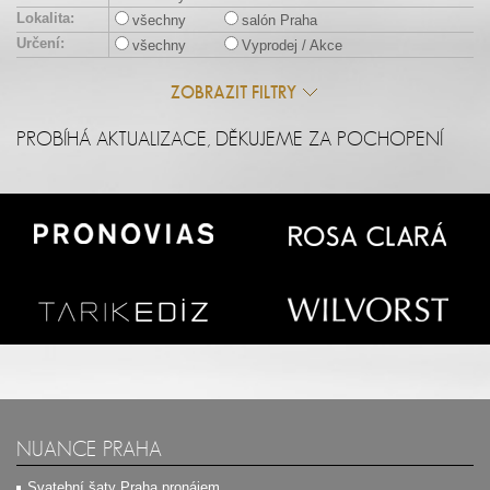
Lokalita:
všechny
salón Praha
Určení:
všechny
Vyprodej / Akce
ZOBRAZIT FILTRY
PROBÍHÁ AKTUALIZACE, DĚKUJEME ZA POCHOPENÍ
NUANCE PRAHA
Svatební šaty Praha pronájem