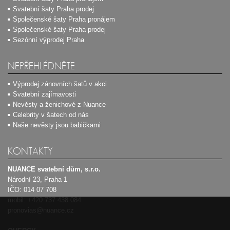
Svatební šaty Praha prodej
Společenské šaty Praha pronájem
Společenské šaty Praha prodej
Sezónní výprodej Praha
NEPŘEHLÉDNĚTE
Výprodej zánovních šatů v akci
Svatební zajímavosti
Nevěsty a ženichové z Nuance
Celebrity v šatech od nás
Naše nevěsty jsou babičkami
KONTAKTY
NUANCE svatební dům, s.r.o.
Národní 23, Praha 1
IČO: 014 07 708
mobil:
+420 737 438 084
pronovias@nuance.cz