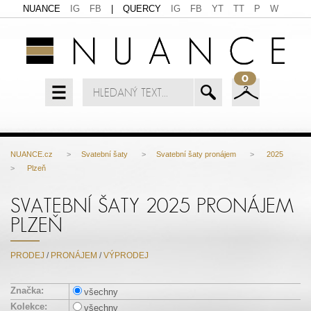
NUANCE
IG
FB
|
QUERCY
IG
FB
YT
TT
P
W
0
NUANCE.cz
>
Svatební šaty
>
Svatební šaty pronájem
>
2025
>
Plzeň
SVATEBNÍ ŠATY 2025 PRONÁJEM
PLZEŇ
PRODEJ
/
PRONÁJEM
/
VÝPRODEJ
Značka:
všechny
Kolekce:
všechny