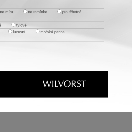
na míru
na ramínka
pro těhotné
é
tylové
luxusní
mořská panna