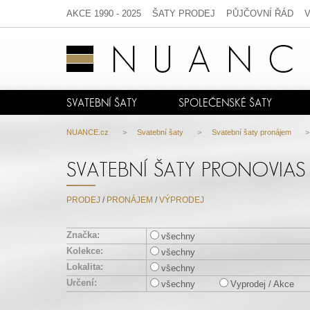
AKCE 1990 - 2025
ŠATY PRODEJ
PŮJČOVNÍ ŘÁD
SVATEBNÍ ŠATY
SPOLEČENSKÉ ŠATY
NUANCE.cz
>
Svatební šaty
>
Svatební šaty pronájem
SVATEBNÍ ŠATY PRONOVIAS
PRODEJ
/
PRONÁJEM
/
VÝPRODEJ
Značka:
všechny
Kolekce:
všechny
Lokalita:
všechny
Určení:
všechny
Vyprodej / Akce