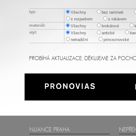
typ:
Všechny
bez ramínek
s rozparkem
s rukávem
materiál:
Všechny
brokátové
styl:
Všechny
antické
bar
netradiční
princeznovské
PROBÍHÁ AKTUALIZACE, DĚKUJEME ZA POCH
NUANCE PRAHA
NEPŘE