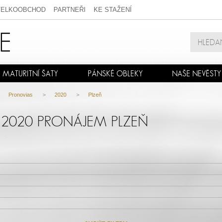
VELKOOBCHOD
PARTNEŘI
KE STAŽENÍ
MATURITNÍ ŠATY
PÁNSKÉ OBLEKY
NAŠE NEVĚSTY
>
Pronovias
>
2020
>
Plzeň
 2020 PRONÁJEM PLZEŇ