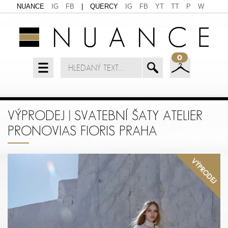
NUANCE
IG
FB
|
QUERCY
IG
FB
YT
TT
P
W
0
VÝPRODEJ | SVATEBNÍ ŠATY ATELIER
PRONOVIAS FIORIS PRAHA