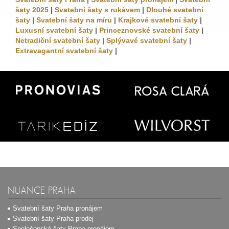
šaty 2025
|
Svatební šaty s rukávem
|
Dlouhé svatební
šaty
|
Svatební šaty na míru
|
Krajkové svatební šaty
|
Luxusní svatební šaty
|
Princeznovské svatební šaty
|
Netradiční svatební šaty
|
Splývavé svatební šaty
|
Extravagantní svatební šaty
|
NUANCE PRAHA
Svatební šaty Praha pronájem
Svatební šaty Praha prodej
Společenské šaty Praha pronájem