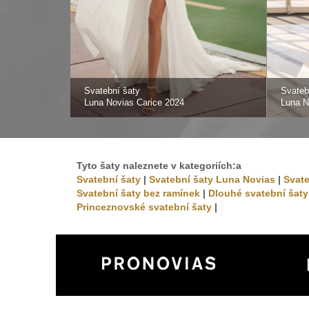
Svatební šaty
Svateb
Luna Novias Carice 2024
Luna N
Tyto šaty naleznete v kategoriích:a
Svatební šaty
|
Svatební šaty Luna Novias
|
Svate
Svatební šaty bez ramínek
|
Dlouhé svatební šaty
Princeznovské svatební šaty
|