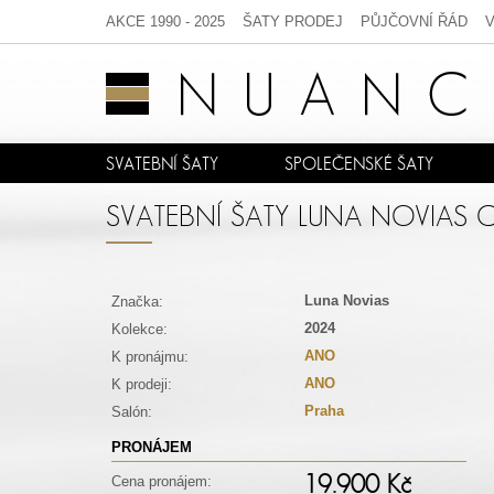
AKCE 1990 - 2025
ŠATY PRODEJ
PŮJČOVNÍ ŘÁD
SVATEBNÍ ŠATY
SPOLEČENSKÉ ŠATY
SVATEBNÍ ŠATY LUNA NOVIAS C
Luna Novias
Značka:
2024
Kolekce:
ANO
K pronájmu:
ANO
K prodeji:
Praha
Salón:
PRONÁJEM
19.900 Kč
Cena pronájem: