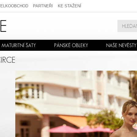
VELKOOBCHOD
PARTNEŘI
KE STAŽENÍ
MATURITNÍ ŠATY
PÁNSKÉ OBLEKY
NAŠE NEVĚSTY
IRCE