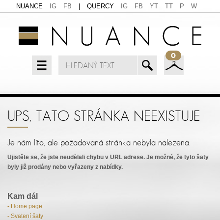
NUANCE
IG
FB
|
QUERCY
IG
FB
YT
TT
P
W
0
UPS, TATO STRÁNKA NEEXISTUJE
Je nám líto, ale požadovaná stránka nebyla nalezena.
Ujistěte se, že jste neudělali chybu v URL adrese. Je možné, že tyto šaty
byly již prodány nebo vyřazeny z nabídky.
Kam dál
- Home page
- Svatení šaty