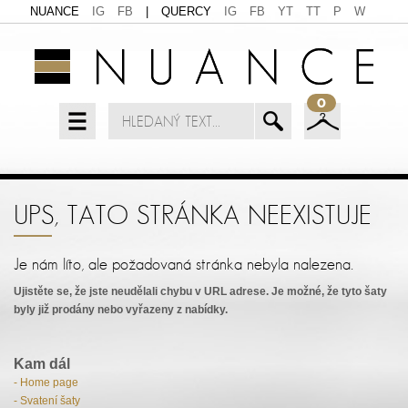
NUANCE
IG
FB
|
QUERCY
IG
FB
YT
TT
P
W
0
UPS, TATO STRÁNKA NEEXISTUJE
Je nám líto, ale požadovaná stránka nebyla nalezena.
Ujistěte se, že jste neudělali chybu v URL adrese. Je možné, že tyto šaty
byly již prodány nebo vyřazeny z nabídky.
Kam dál
- Home page
- Svatení šaty