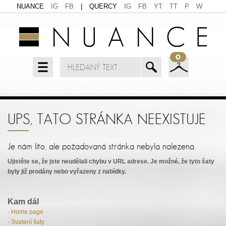
NUANCE
IG
FB
|
QUERCY
IG
FB
YT
TT
P
W
0
UPS, TATO STRÁNKA NEEXISTUJE
Je nám líto, ale požadovaná stránka nebyla nalezena.
Ujistěte se, že jste neudělali chybu v URL adrese. Je možné, že tyto šaty
byly již prodány nebo vyřazeny z nabídky.
Kam dál
- Home page
- Svatení šaty