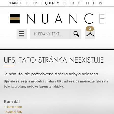
NUANCE
IG
FB
|
QUERCY
IG
FB
YT
TT
P
W
0
UPS, TATO STRÁNKA NEEXISTUJE
Je nám líto, ale požadovaná stránka nebyla nalezena.
Ujistěte se, že jste neudělali chybu v URL adrese. Je možné, že tyto šaty
byly již prodány nebo vyřazeny z nabídky.
Kam dál
- Home page
- Svatení šaty