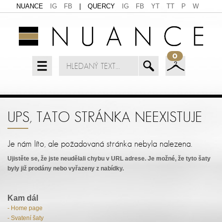
NUANCE
IG
FB
|
QUERCY
IG
FB
YT
TT
P
W
0
UPS, TATO STRÁNKA NEEXISTUJE
Je nám líto, ale požadovaná stránka nebyla nalezena.
Ujistěte se, že jste neudělali chybu v URL adrese. Je možné, že tyto šaty
byly již prodány nebo vyřazeny z nabídky.
Kam dál
- Home page
- Svatení šaty