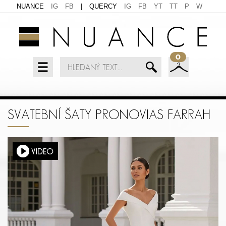
NUANCE
IG
FB
|
QUERCY
IG
FB
YT
TT
P
W
0
SVATEBNÍ ŠATY PRONOVIAS FARRAH