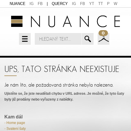
NUANCE
IG
FB
|
QUERCY
IG
FB
YT
TT
P
W
0
UPS, TATO STRÁNKA NEEXISTUJE
Je nám líto, ale požadovaná stránka nebyla nalezena.
Ujistěte se, že jste neudělali chybu v URL adrese. Je možné, že tyto šaty
byly již prodány nebo vyřazeny z nabídky.
Kam dál
- Home page
- Svatení šaty