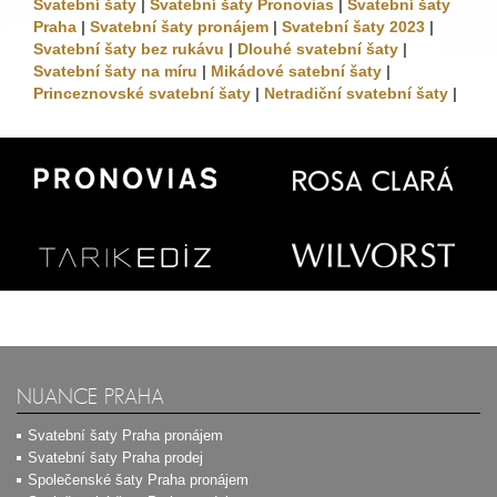
Svatební šaty
|
Svatební šaty Pronovias
|
Svatební šaty
Praha
|
Svatební šaty pronájem
|
Svatební šaty 2023
|
Svatební šaty bez rukávu
|
Dlouhé svatební šaty
|
Svatební šaty na míru
|
Mikádové satební šaty
|
Princeznovské svatební šaty
|
Netradiční svatební šaty
|
NUANCE PRAHA
Svatební šaty Praha pronájem
Svatební šaty Praha prodej
Společenské šaty Praha pronájem