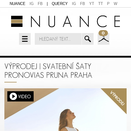
NUANCE
IG
FB
|
QUERCY
IG
FB
YT
TT
P
W
0
VÝPRODEJ | SVATEBNÍ ŠATY
PRONOVIAS PRUNA PRAHA