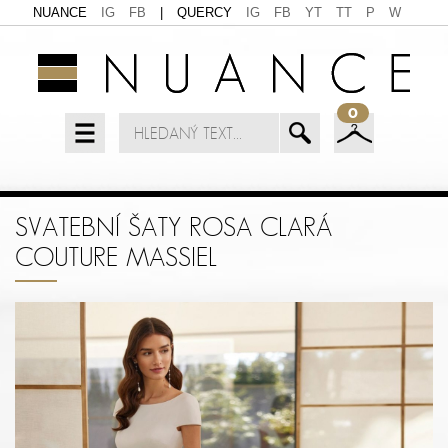
NUANCE
IG
FB
|
QUERCY
IG
FB
YT
TT
P
W
0
SVATEBNÍ ŠATY ROSA CLARÁ
COUTURE MASSIEL