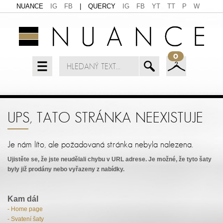
NUANCE
IG
FB
|
QUERCY
IG
FB
YT
TT
P
W
0
UPS, TATO STRÁNKA NEEXISTUJE
Je nám líto, ale požadovaná stránka nebyla nalezena.
Ujistěte se, že jste neudělali chybu v URL adrese. Je možné, že tyto šaty
byly již prodány nebo vyřazeny z nabídky.
Kam dál
- Home page
- Svatení šaty