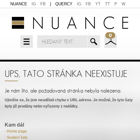
NUANCE
IG
FB
|
QUERCY
IG
FB
YT
TT
P
W
0
UPS, TATO STRÁNKA NEEXISTUJE
Je nám líto, ale požadovaná stránka nebyla nalezena.
Ujistěte se, že jste neudělali chybu v URL adrese. Je možné, že tyto šaty
byly již prodány nebo vyřazeny z nabídky.
Kam dál
- Home page
- Svatení šaty