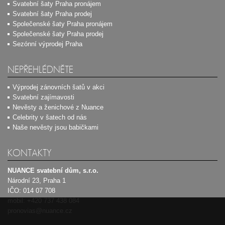
Svatební šaty Praha pronájem
Svatební šaty Praha prodej
Společenské šaty Praha pronájem
Společenské šaty Praha prodej
Sezónní výprodej Praha
NEPŘEHLÉDNĚTE
Výprodej zánovních šatů v akci
Svatební zajímavosti
Nevěsty a ženichové z Nuance
Celebrity v šatech od nás
Naše nevěsty jsou babičkami
KONTAKTY
NUANCE svatební dům, s.r.o.
Národní 23, Praha 1
IČO: 014 07 708
mobil:
+420 737 438 084
pronovias@nuance.cz