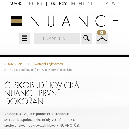
NUANCE
IG
FB
|
QUERCY
IG
FB
YT
TT
P
W
0
NUANCE.cz
>
Svatební zajímavosti
> Českobudějovická NUANCE prvně dokořán.
ČESKOBUDĚJOVICKÁ
NUANCE PRVNĚ
DOKOŘÁN.
V sobotu 3.12. jsme pohovořili o trendech
svatební a společenské módy, zejména pak o
společenských pokrývkách hlavy, v NUANCI ČB.