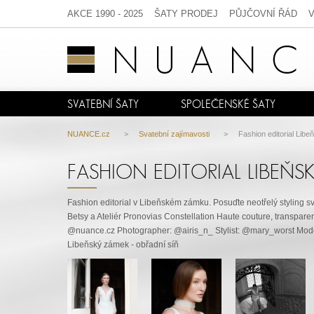
AKCE 1990 - 2025
ŠATY PRODEJ
PŮJČOVNÍ ŘÁD
SVATEBNÍ ŠATY
SPOLEČENSKÉ ŠATY
NUANCE.cz
>
Svatební zajímavosti
> Fashion editorial Libeň
FASHION EDITORIAL LIBEŇSK
Fashion editorial v Libeňském zámku. Posuďte neotřelý styling
Betsy a Ateliér Pronovias Constellation Haute couture, transparen
@nuance.cz Photographer: @airis_n_ Stylist: @mary_worst Mo
Libeňský zámek - obřadní síň