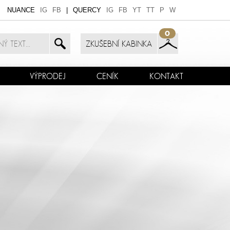
NUANCE
IG
FB
|
QUERCY
IG
FB
YT
TT
P
W
0
ZKUŠEBNÍ KABINKA
VÝPRODEJ
CENÍK
KONTAKT