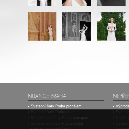
NUANCE PRAHA
NEPŘE
Svatební šaty Praha pronájem
Výprode
Svatební šaty Praha prodej
Svatebn
Společenské šaty Praha pronájem
Nevěsty
Společenské šaty Praha prodej
Celebri