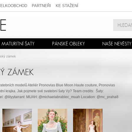
VELKOOBCHOD
PARTNEŘI
KE STAŽENÍ
MATURITNÍ ŠATY
PÁNSKÉ OBLEKY
NAŠE NEVĚSTY
ský zámek
Ý ZÁMEK
 svatebních modelů Ateliér Pronovias Blue Moon Haute couture, Pronovias
tní krajka. Jak pojmete své svatební šaty Vy? Team credits: Šaty:
del: @lilyytarrant MUAH: @michaelabrablec_muah Location: @mc_praha8