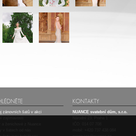
HLÉDNĚTE
KONTAKTY
j zánovních šatů v akci
NUANCE svatební dům, s.r.o.
í zajímavosti
Národní 23, Praha 1
 a ženichové z Nuance
IČO: 014 07 708
ty v šatech od nás
mobil:
+420 737 438 084