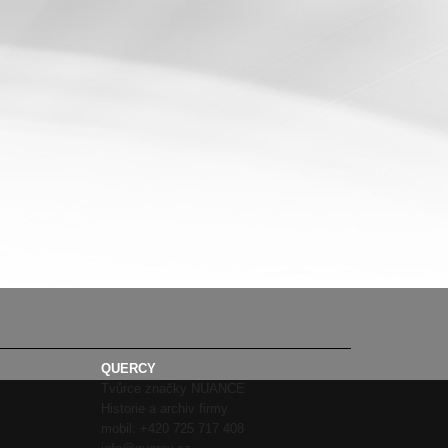
QUERCY
Tvůrce značky NUANCE
Historie a archiv firmy
mobil:
+420 725 717 408