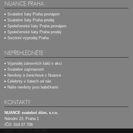
NUANCE PRAHA
Svatební šaty Praha pronájem
Svatební šaty Praha prodej
Společenské šaty Praha pronájem
Společenské šaty Praha prodej
Sezónní výprodej Praha
NEPŘEHLÉDNĚTE
Výprodej zánovních šatů v akci
Svatební zajímavosti
Nevěsty a ženichové z Nuance
Celebrity v šatech od nás
Naše nevěsty jsou babičkami
KONTAKTY
NUANCE svatební dům, s.r.o.
Národní 23, Praha 1
IČO: 014 07 708
mobil:
+420 737 438 084