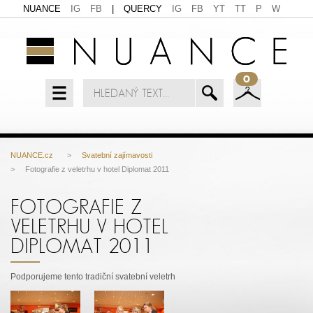
NUANCE
IG
FB
|
QUERCY
IG
FB
YT
TT
P
W
0
NUANCE.cz
>
Svatební zajímavosti
> Fotografie z veletrhu v hotel Diplomat 2011
FOTOGRAFIE Z
VELETRHU V HOTEL
DIPLOMAT 2011
Podporujeme tento tradiční svatební veletrh