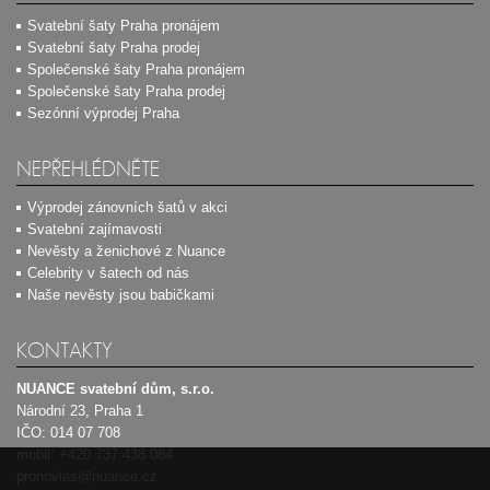
Svatební šaty Praha pronájem
Svatební šaty Praha prodej
Společenské šaty Praha pronájem
Společenské šaty Praha prodej
Sezónní výprodej Praha
NEPŘEHLÉDNĚTE
Výprodej zánovních šatů v akci
Svatební zajímavosti
Nevěsty a ženichové z Nuance
Celebrity v šatech od nás
Naše nevěsty jsou babičkami
KONTAKTY
NUANCE svatební dům, s.r.o.
Národní 23, Praha 1
IČO: 014 07 708
mobil:
+420 737 438 084
pronovias@nuance.cz