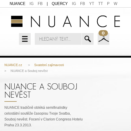
NUANCE
IG
FB
|
QUERCY
IG
FB
YT
TT
P
W
0
NUANCE.cz
>
Svatební zajímavosti
> NUANCE a Souboj nevěst
NUANCE A SOUBOJ
NEVĚST
NUANCE tradičně obléká semifinalistky
celostátní soutěže časopisu Tvoje Svatba,
Souboj nevěst. Focení v Clarion Congress Hotelu
Praha 23.3.2013.