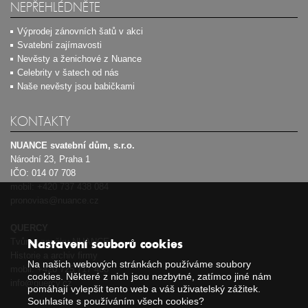
NEPŘEHLÉDNĚTE
Výprodej zánovních šatů v akci
Svatební zajímavosti
Nevěsty a ženichové z Nuance
Celebrity v šatech od nás
Naše nevěsty jsou babičkami
KONTAKTY
NUANCE svatební dům, s.r.o.
Národní 23, Praha 1
IČO: 014 07 708
mobil:
+420 737 438 084
pronovias@nuance.cz
QUERCY
Tvůrce značky NUANCE
Nastavení souborů cookies
Historie a archiv firmy
Na našich webových stránkách používáme soubory
mobil:
+420 725 717 408
cookies. Některé z nich jsou nezbytné, zatímco jiné nám
info@quercy.cz
pomáhají vylepšit tento web a váš uživatelský zážitek.
Souhlasíte s používáním všech cookies?