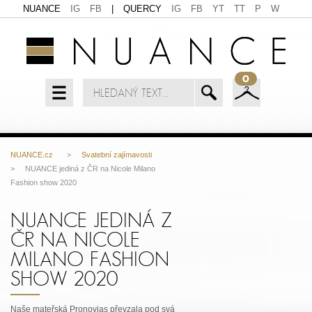
NUANCE
IG
FB
|
QUERCY
IG
FB
YT
TT
P
W
0
NUANCE.cz
>
Svatební zajímavosti
> NUANCE jediná z ČR na Nicole Milano
Fashion show 2020
NUANCE JEDINÁ Z
ČR NA NICOLE
MILANO FASHION
SHOW 2020
Naše mateřská Pronovias převzala pod svá