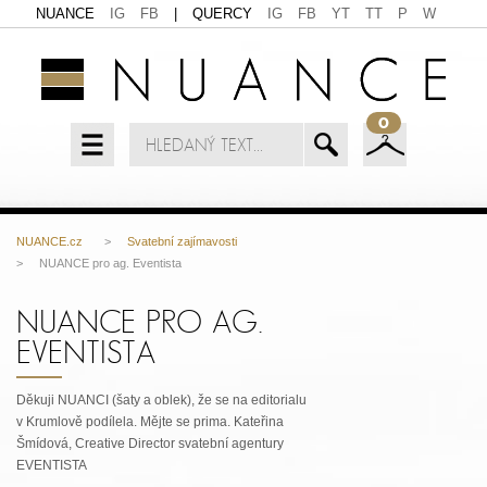
NUANCE
IG
FB
|
QUERCY
IG
FB
YT
TT
P
W
0
NUANCE.cz
>
Svatební zajímavosti
> NUANCE pro ag. Eventista
NUANCE PRO AG.
EVENTISTA
Děkuji NUANCI (šaty a oblek), že se na editorialu
v Krumlově podílela. Mějte se prima. Kateřina
Šmídová, Creative Director svatební agentury
EVENTISTA