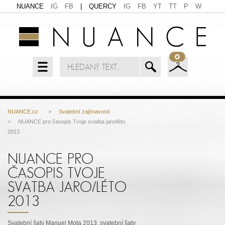
NUANCE
IG
FB
|
QUERCY
IG
FB
YT
TT
P
W
0
NUANCE.cz
>
Svatební zajímavosti
> NUANCE pro časopis Tvoje svatba jaro/léto
2013
NUANCE PRO
ČASOPIS TVOJE
SVATBA JARO/LÉTO
2013
Svatební šaty Manuel Mota 2013, svatební šaty