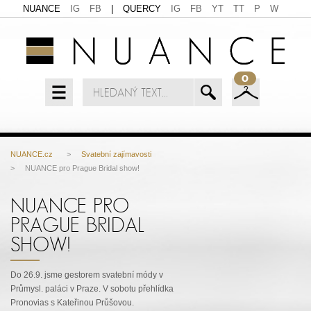
NUANCE
IG
FB
|
QUERCY
IG
FB
YT
TT
P
W
0
NUANCE.cz
>
Svatební zajímavosti
> NUANCE pro Prague Bridal show!
NUANCE PRO
PRAGUE BRIDAL
SHOW!
Do 26.9. jsme gestorem svatební módy v
Průmysl. paláci v Praze. V sobotu přehlídka
Pronovias s Kateřinou Průšovou.