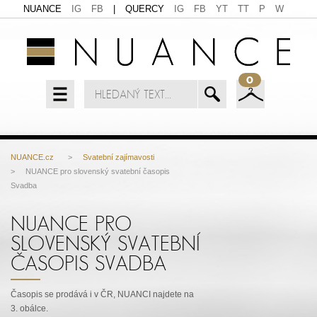
NUANCE
IG
FB
|
QUERCY
IG
FB
YT
TT
P
W
0
NUANCE.cz
>
Svatební zajímavosti
> NUANCE pro slovenský svatební časopis
Svadba
NUANCE PRO
SLOVENSKÝ SVATEBNÍ
ČASOPIS SVADBA
Časopis se prodává i v ČR, NUANCI najdete na
3. obálce.