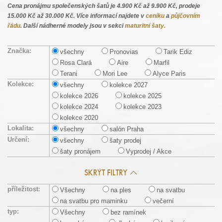
Cena pronájmu společenských šatů je 4.900 Kč až 9.900 Kč, prodeje
15.000 Kč až 30.000 Kč. Více informací najdete v
ceníku
a
půjčovním
řádu
. Další nádherné modely jsou v sekci
maturitní šaty.
Značka:
všechny
Pronovias
Tarik Ediz
Rosa Clará
Aire
Marfil
Terani
Mori Lee
Alyce Paris
Kolekce:
všechny
kolekce 2027
kolekce 2026
kolekce 2025
kolekce 2024
kolekce 2023
kolekce 2020
Lokalita:
všechny
salón Praha
Určení:
všechny
šaty prodej
šaty pronájem
Vyprodej / Akce
SKRÝT FILTRY
příležitost:
Všechny
na ples
na svatbu
na svatbu pro maminku
večerní
typ:
Všechny
bez ramínek