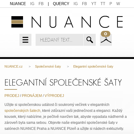
NUANCE
IG
FB
|
QUERCY
IG
FB
YT
TT
P
W
0
NUANCE.cz
>
Společenské šaty
>
Elegantní společenské šaty
ELEGANTNÍ SPOLEČENSKÉ ŠATY
PRODEJ
/
PRONÁJEM
/
VÝPRODEJ
Užijte si společenskou událost či soukromý večírek v elegantních
společenských šatech
, které zdůrazní vaši jedinečnost a eleganci. Každý
kousek, který nabízíme, je pečlivě navržen tak, abyste vypadala nádherně a
zároveň byla sama sebou. Objevte naše elegantní společenské šaty v
salónech NUANCE Praha a NUANCE Plzeň a užijte si nádech exkluzivity.