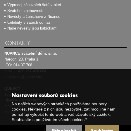
Výprodej zánovních šatů v akci
Svatební zajímavosti
Nevěsty a ženichové z Nuance
Celebrity v šatech od nás
Naše nevěsty jsou babičkami
KONTAKTY
NUANCE svatební dům, s.r.o.
Národní 23, Praha 1
IČO: 014 07 708
mobil:
+420 737 438 084
pronovias@nuance.cz
QUERCY
Tvůrce značky NUANCE
Nastavení souborů cookies
Historie a archiv firmy
Na našich webových stránkách používáme soubory
mobil:
+420 725 717 408
cookies. Některé z nich jsou nezbytné, zatímco jiné nám
info@quercy.cz
pomáhají vylepšit tento web a váš uživatelský zážitek.
Souhlasíte s používáním všech cookies?
Přizpůsobit
Souhlasím
Zásady používání cookies