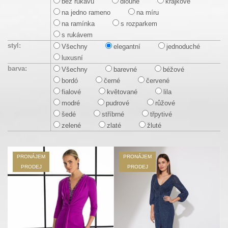
bez rukávu
dlouhé
krajkové
na jedno rameno
na míru
na ramínka
s rozparkem
s rukávem
styl:
Všechny
elegantní
jednoduché
luxusní
barva:
Všechny
barevné
béžové
bordó
černé
červené
fialové
květované
lila
modré
pudrové
růžové
šedé
stříbrné
třpytivé
zelené
zlaté
žluté
PRONÁJEM
PRONÁJEM
PRODEJ
PRODEJ