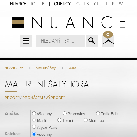
NUANCE
IG
FB
|
QUERCY
IG
FB
YT
TT
P
W
0
NUANCE.cz
>
Maturitní šaty
>
Jora
MATURITNÍ ŠATY JORA
PRODEJ
/
PRONÁJEM
/
VÝPRODEJ
Značka:
všechny
Pronovias
Tarik Ediz
Marfil
Terani
Mori Lee
Alyce Paris
Kolekce:
všechny