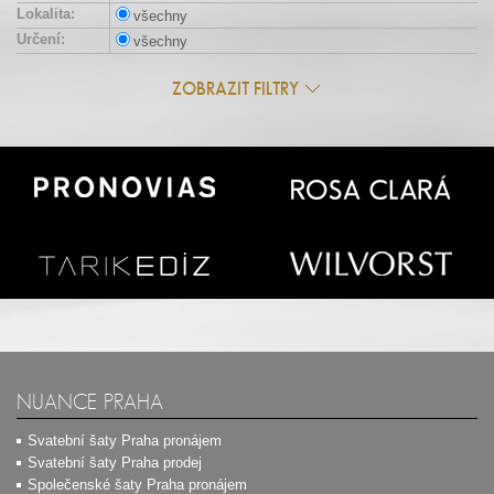
Lokalita:
všechny
Určení:
všechny
ZOBRAZIT FILTRY
NUANCE PRAHA
Svatební šaty Praha pronájem
Svatební šaty Praha prodej
Společenské šaty Praha pronájem