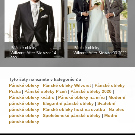
Pánské obleky
Pánské obleky
Willvorst After Six vzor 14
Wilvorst After Six vzor03 2022
2021
Tyto šaty naleznete v kategoriích:a
Pánské obleky
|
Pánské obleky Wilvorst
|
Pánské obleky
Praha
|
Pánské obleky Plzeň
|
Pánské obleky 2020
|
Pánské obleky kvádro
|
Pánské obleky na míru
|
Moderní
pánské obleky
|
Elegantní pánské obleky
|
Svatební
pánské obleky
|
Pánské obleky host na svatbu
|
Na ples
pánské obleky
|
Společenské pánské obleky
|
Modré
pánské obleky
|