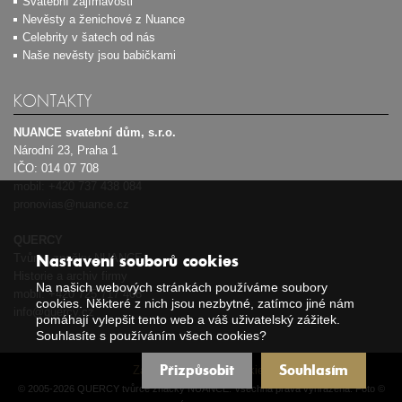
Svatební zajímavosti
Nevěsty a ženichové z Nuance
Celebrity v šatech od nás
Naše nevěsty jsou babičkami
KONTAKTY
NUANCE svatební dům, s.r.o.
Národní 23, Praha 1
IČO: 014 07 708
mobil:
+420 737 438 084
pronovias@nuance.cz
QUERCY
Tvůrce značky NUANCE
Nastavení souborů cookies
Historie a archiv firmy
Na našich webových stránkách používáme soubory
mobil:
+420 725 717 408
cookies. Některé z nich jsou nezbytné, zatímco jiné nám
info@quercy.cz
pomáhají vylepšit tento web a váš uživatelský zážitek.
Souhlasíte s používáním všech cookies?
Přizpůsobit
Souhlasím
Zásady používání cookies
© 2005-2026 QUERCY tvůrce značky NUANCE. Všechna práva vyhrazena. Foto ©