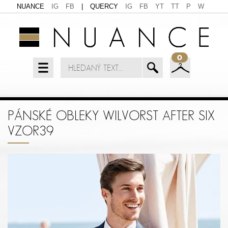
NUANCE
IG
FB
|
QUERCY
IG
FB
YT
TT
P
W
0
PÁNSKÉ OBLEKY WILVORST AFTER SIX
VZOR39