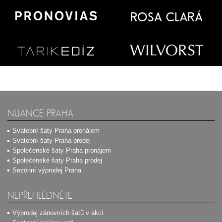
NUANCE PRAHA
Svatební šaty Praha pronájem
Svatební šaty Praha prodej
Společenské šaty Praha pronájem
Společenské šaty Praha prodej
Sezónní výprodej Praha
NEPŘEHLÉDNĚTE
Výprodej zánovních šatů v akci